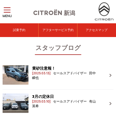
CITROËN
新潟
MENU
試乗予約
アフターサービス予約
アクセスマップ
スタッフブログ
黄砂注意報！
[2025.03.13]
セールスアドバイザー 田中
瞬也
3月の定休日
[2025.03.10]
セールスアドバイザー 有山
英希