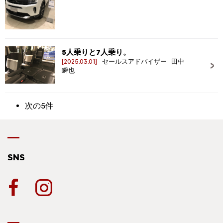
5人乗りと7人乗り。
[2025.03.01]
セールスアドバイザー 田中
瞬也
次の5件
SNS