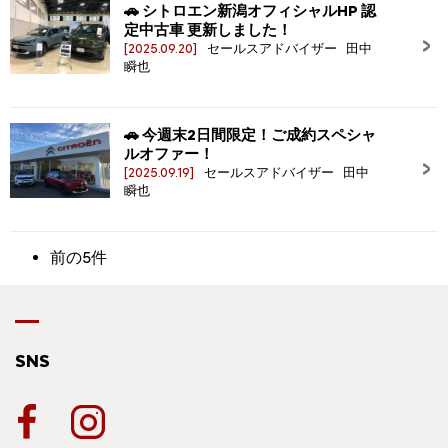
🚗 シトロエン新潟オフィシャルHP 認
定中古車 更新しました！
[2025.09.20]
セールスアドバイザー 田中
瞬也
🚗 今週末2日間限定！ご成約スペシャ
ルオファー！
[2025.09.19]
セールスアドバイザー 田中
瞬也
前の5件
SNS