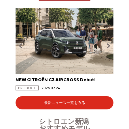
NEW CITROËN C3 AIRCROSS Debut!
NEW C
PRODUCT
2026.07.24
PRODU
最新ニュース一覧をみる
シトロエン新潟
おすすめモデル