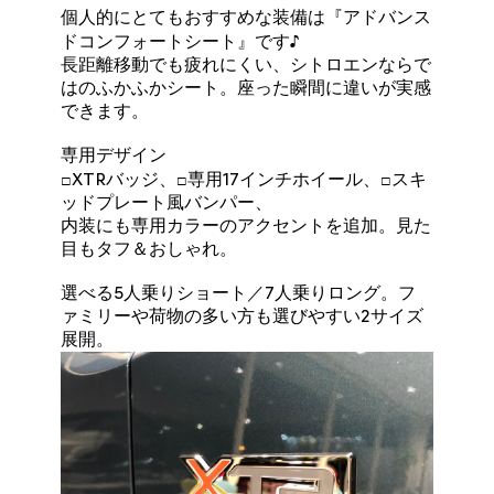
個人的にとてもおすすめな装備は『アドバンス
ドコンフォートシート』です♪
長距離移動でも疲れにくい、シトロエンならで
はのふかふかシート。座った瞬間に違いが実感
できます。
専用デザイン
□XTRバッジ、□専用17インチホイール、□スキ
ッドプレート風バンパー、
内装にも専用カラーのアクセントを追加。見た
目もタフ＆おしゃれ。
選べる5人乗りショート／7人乗りロング。フ
ァミリーや荷物の多い方も選びやすい2サイズ
展開。