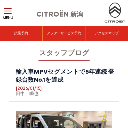
CITROËN
新潟
MENU
試乗予約
アフターサービス予約
アクセスマップ
スタッフブログ
輸入車MPVセグメントで5年連続 登
録台数No.1を達成
[2026/01/15]
田中 瞬也