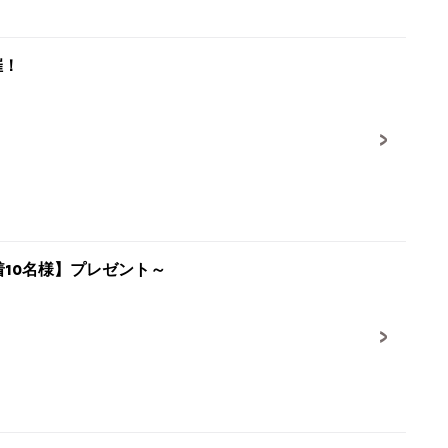
催！
着10名様】プレゼント～