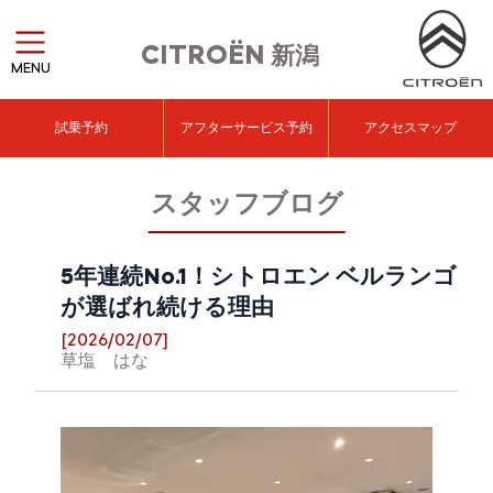
CITROËN
新潟
MENU
試乗予約
アフターサービス予約
アクセスマップ
スタッフブログ
5年連続No.1！シトロエン ベルランゴ
が選ばれ続ける理由
[2026/02/07]
草塩 はな