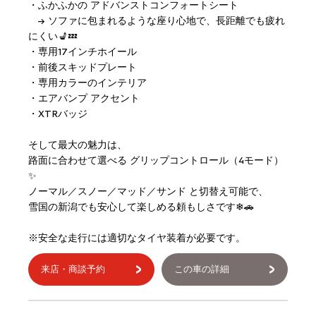
・ふかふかの アドバンストコンフォートシート
→ ソファに包まれるような座り心地で、長距離でも疲れ
にくい💺💤
・専用17インチホイール
・前後スキッドプレート
・専用カラーのインテリア
・エアバンプ アクセント
・XTRバッジ
そして最大の魅力は、
路面に合わせて選べる グリップコントロール（4モード）
✨
ノーマル／スノー／マッド／サンド と切替え可能で、
雪国の新潟でも安心して楽しめる頼もしさです❄🚗
※安全な走行には適切なタイヤ装着が必要です。
来店・商談予約
この車の詳細