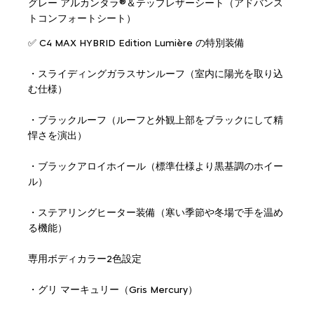
グレー アルカンタラ®＆テップレザーシート（アドバンス
トコンフォートシート）
✅ C4 MAX HYBRID Edition Lumière の特別装備
・スライディングガラスサンルーフ（室内に陽光を取り込
む仕様）
・ブラックルーフ（ルーフと外観上部をブラックにして精
悍さを演出）
・ブラックアロイホイール（標準仕様より黒基調のホイー
ル）
・ステアリングヒーター装備（寒い季節や冬場で手を温め
る機能）
専用ボディカラー2色設定
・グリ マーキュリー（Gris Mercury）