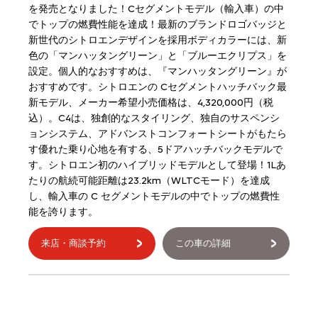
を発売となりました！Cセグメントモデル（輸入車）の中
でトップの燃費性能を達成！最新のブランドロゴバッジと
新世代のシトロエンデザインを採用ボディカラーには、新
色の「マンハッタングリーン」と「ブルーエクリプス」を
設定。個人的なおすすめは、『マンハッタングリーン』が
おすすめです。シトロエンの Cセグメントハッチバック最
新モデル、メーカー希望小売価格は、4,320,000円（税
込）。C4は、独創的なスタイリング、独自のサスペンシ
ョンシステム、アドバンストコンフォートシートがもたら
す優れた乗り心地を有する、5ドアハッチバックモデルで
す。シトロエン初のハイブリッドモデルとして登場！1Lあ
たりの航続可能距離は23.2km（WLTCモード）を達成
し、輸入車の C セグメントモデルの中でトップの燃費性
能を誇ります。
来店・商談予約
この車の詳細