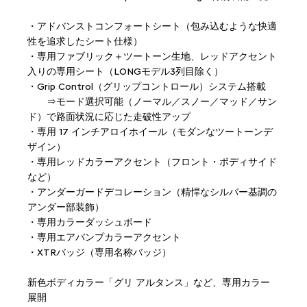
・アドバンストコンフォートシート（包み込むような快適
性を追求したシート仕様）
・専用ファブリック＋ツートーン生地、レッドアクセント
入りの専用シート（LONGモデル3列目除く）
・Grip Control（グリップコントロール）システム搭載
⇒モード選択可能（ノーマル／スノー／マッド／サン
ド）で路面状況に応じた走破性アップ
・専用 17 インチアロイホイール（モダンなツートーンデ
ザイン）
・専用レッドカラーアクセント（フロント・ボディサイド
など）
・アンダーガードデコレーション（精悍なシルバー基調の
アンダー部装飾）
・専用カラーダッシュボード
・専用エアバンプカラーアクセント
・XTRバッジ（専用名称バッジ）
新色ボディカラー「グリ アルタンス」など、専用カラー
展開