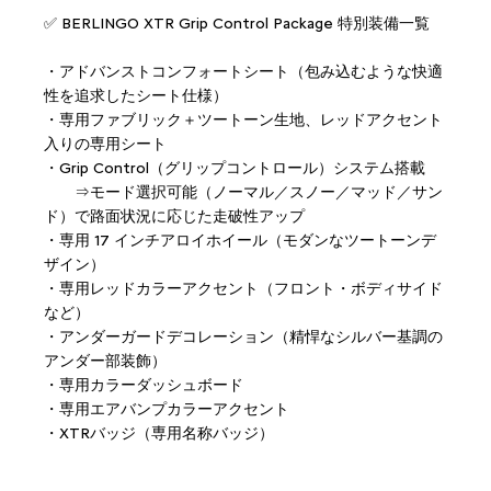
✅ BERLINGO XTR Grip Control Package 特別装備一覧
・アドバンストコンフォートシート（包み込むような快適
性を追求したシート仕様）
・専用ファブリック＋ツートーン生地、レッドアクセント
入りの専用シート
・Grip Control（グリップコントロール）システム搭載
⇒モード選択可能（ノーマル／スノー／マッド／サン
ド）で路面状況に応じた走破性アップ
・専用 17 インチアロイホイール（モダンなツートーンデ
ザイン）
・専用レッドカラーアクセント（フロント・ボディサイド
など）
・アンダーガードデコレーション（精悍なシルバー基調の
アンダー部装飾）
・専用カラーダッシュボード
・専用エアバンプカラーアクセント
・XTRバッジ（専用名称バッジ）