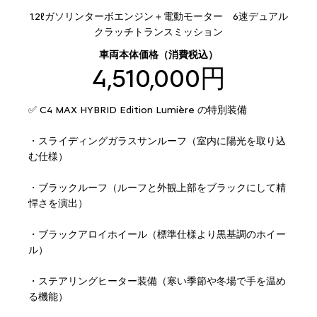
1.2ℓガソリンターボエンジン＋電動モーター 6速デュアル
クラッチトランスミッション
車両本体価格（消費税込）
4,510,000円
✅ C4 MAX HYBRID Edition Lumière の特別装備
・スライディングガラスサンルーフ（室内に陽光を取り込
む仕様）
・ブラックルーフ（ルーフと外観上部をブラックにして精
悍さを演出）
・ブラックアロイホイール（標準仕様より黒基調のホイー
ル）
・ステアリングヒーター装備（寒い季節や冬場で手を温め
る機能）