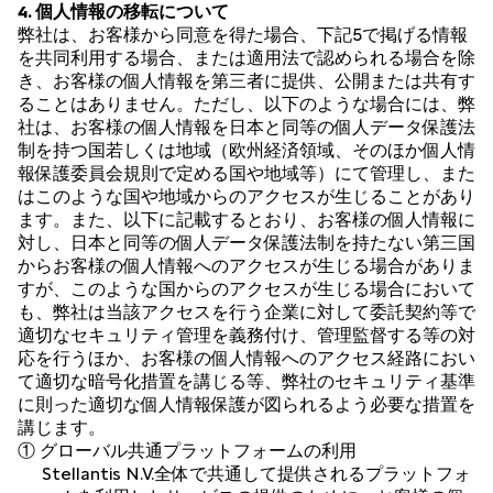
4. 個人情報の移転について
弊社は、お客様から同意を得た場合、下記5で掲げる情報
を共同利用する場合、または適用法で認められる場合を除
き、お客様の個人情報を第三者に提供、公開または共有す
ることはありません。ただし、以下のような場合には、弊
社は、お客様の個人情報を日本と同等の個人データ保護法
制を持つ国若しくは地域（欧州経済領域、そのほか個人情
報保護委員会規則で定める国や地域等）にて管理し、また
はこのような国や地域からのアクセスが生じることがあり
ます。また、以下に記載するとおり、お客様の個人情報に
対し、日本と同等の個人データ保護法制を持たない第三国
からお客様の個人情報へのアクセスが生じる場合がありま
すが、このような国からのアクセスが生じる場合において
も、弊社は当該アクセスを行う企業に対して委託契約等で
適切なセキュリティ管理を義務付け、管理監督する等の対
応を行うほか、お客様の個人情報へのアクセス経路におい
て適切な暗号化措置を講じる等、弊社のセキュリティ基準
に則った適切な個人情報保護が図られるよう必要な措置を
講じます。
① グローバル共通プラットフォームの利用
Stellantis N.V.全体で共通して提供されるプラットフォ