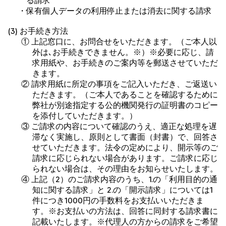
る請求
・保有個人データの利用停止または消去に関する請求
(3) お手続き方法
① 上記窓口に、お問合せをいただきます。（ご本人以
外は､お手続きできません。※）※必要に応じ、請
求用紙や、お手続きのご案内等を郵送させていただ
きます。
② 請求用紙に所定の事項をご記入いただき、ご返送い
ただきます。（ご本人であることを確認するために
弊社が別途指定する公的機関発行の証明書のコピー
を添付していただきます。）
③ ご請求の内容について確認のうえ、適正な処理を遅
滞なく実施し、原則として書面（封書）で、回答さ
せていただきます。法令の定めにより、開示等のご
請求に応じられない場合があります。ご請求に応じ
られない場合は、その理由をお知らせいたします。
④ 上記（2）のご請求内容のうち、1.の「利用目的の通
知に関する請求」と 2.の「開示請求」については1
件につき1000円の手数料をお支払いいただきま
す。※お支払いの方法は、回答に同封する請求書に
記載いたします。※代理人の方からの請求をご希望