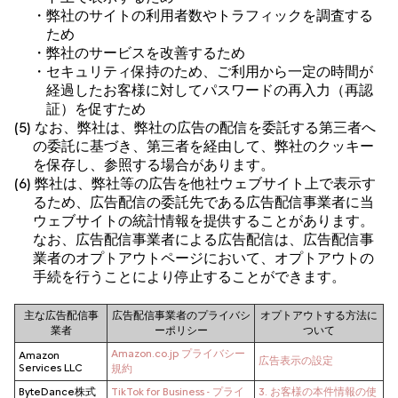
・弊社のサイトの利用者数やトラフィックを調査する
ため
・弊社のサービスを改善するため
・セキュリティ保持のため、ご利用から一定の時間が
経過したお客様に対してパスワードの再入力（再認
証）を促すため
(5) なお、弊社は、弊社の広告の配信を委託する第三者へ
の委託に基づき、第三者を経由して、弊社のクッキー
を保存し、参照する場合があります。
(6) 弊社は、弊社等の広告を他社ウェブサイト上で表示す
るため、広告配信の委託先である広告配信事業者に当
ウェブサイトの統計情報を提供することがあります。
なお、広告配信事業者による広告配信は、広告配信事
業者のオプトアウトページにおいて、オプトアウトの
手続を行うことにより停止することができます。
主な広告配信事
広告配信事業者のプライバシ
オプトアウトする方法に
業者
ーポリシー
ついて
Amazon.co.jp プライバシー
Amazon
広告表示の設定
Services LLC
規約
ByteDance株式
TikTok for Business - プライ
3. お客様の本件情報の使