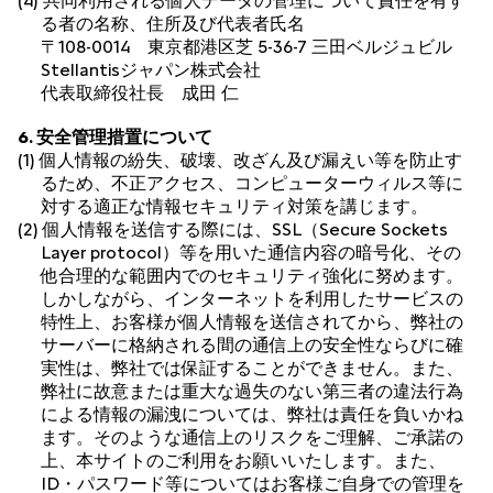
(4) 共同利用される個人データの管理について責任を有す
る者の名称、住所及び代表者氏名
〒108-0014 東京都港区芝 5-36-7 三田ベルジュビル
Stellantisジャパン株式会社
代表取締役社長 成田 仁
6. 安全管理措置について
(1) 個人情報の紛失、破壊、改ざん及び漏えい等を防止す
るため、不正アクセス、コンピューターウィルス等に
対する適正な情報セキュリティ対策を講じます。
(2) 個人情報を送信する際には、SSL（Secure Sockets
Layer protocol）等を用いた通信内容の暗号化、その
他合理的な範囲内でのセキュリティ強化に努めます。
しかしながら、インターネットを利用したサービスの
特性上、お客様が個人情報を送信されてから、弊社の
サーバーに格納される間の通信上の安全性ならびに確
実性は、弊社では保証することができません。また、
弊社に故意または重大な過失のない第三者の違法行為
による情報の漏洩については、弊社は責任を負いかね
ます。そのような通信上のリスクをご理解、ご承諾の
上、本サイトのご利用をお願いいたします。また、
ID・パスワード等についてはお客様ご自身での管理を