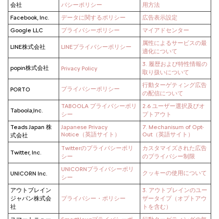
会社
バシーポリシー
用方法
Facebook, Inc.
データに関するポリシー
広告表示設定
Google LLC
プライバシーポリシー
マイアドセンター
属性によるサービスの最
LINE株式会社
LINEプライバシーポリシー
適化について
3. 履歴および特性情報の
popin株式会社
Privacy Policy
取り扱いについて
行動ターゲティング広告
プライバシーポリシー
PORTO
の配信について
TABOOLA プライバシーポリ
2.6 ユーザー選択及びオ
Taboola,Inc.
シー
プトアウト
Teads Japan 株
Japanese Privacy
7. Mechanisum of Opt-
Notice（英語サイト）
Out（英語サイト）
式会社
Twitterのプライバシーポリ
カスタマイズされた広告
Twitter, Inc.
シー
のプライバシー制限
UNICORNプライバシーポリ
クッキーの使用について
UNICORN Inc.
シー
アウトブレイン
3. アウトブレインのユー
ジャパン株式会
プライバシー・ポリシー
ザータイプ（オプトアウ
社
トを含む）