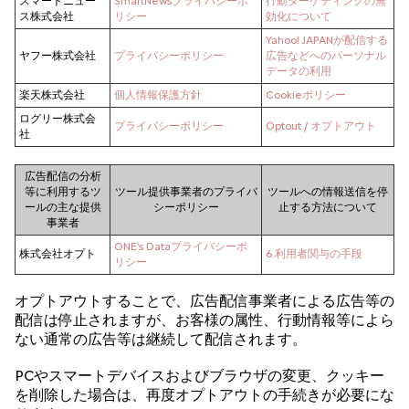
スマートニュー
SmartNewsプライバシーポ
行動ターゲティングの無
ス株式会社
リシー
効化について
Yahoo! JAPANが配信する
ヤフー株式会社
プライバシーポリシー
広告などへのパーソナル
データの利用
楽天株式会社
個人情報保護方針
Cookieポリシー
ログリー株式会
プライバシーポリシー
Optout / オプトアウト
社
広告配信の分析
等に利用するツ
ツール提供事業者のプライバ
ツールへの情報送信を停
ールの主な提供
シーポリシー
止する方法について
事業者
ONE's Dataプライバシーポ
株式会社オプト
6.利用者関与の手段
リシー
オプトアウトすることで、広告配信事業者による広告等の
配信は停止されますが、お客様の属性、行動情報等によら
ない通常の広告等は継続して配信されます。
PCやスマートデバイスおよびブラウザの変更、クッキー
を削除した場合は、再度オプトアウトの手続きが必要にな